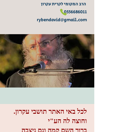
הרב המקומי לקרית עקרון
0556686011
rybendavid@gmail.com
.לכל באי האתר תושבי עקרון
וחוצה לה הע"י
ברוך השם קמה וגם ניצבה