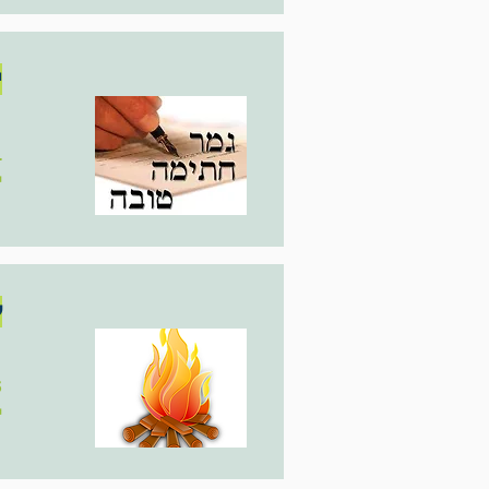
י
21
י
ל
05
י