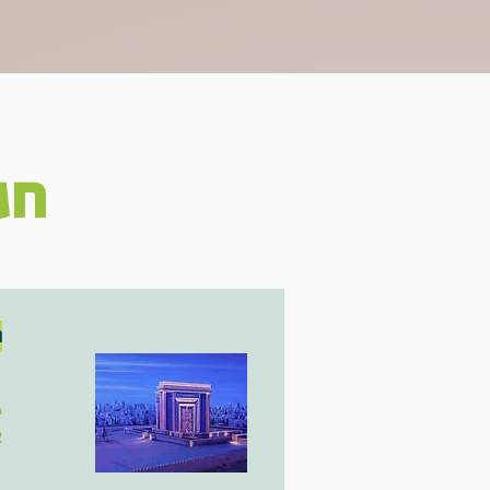
חג
ת
י
02